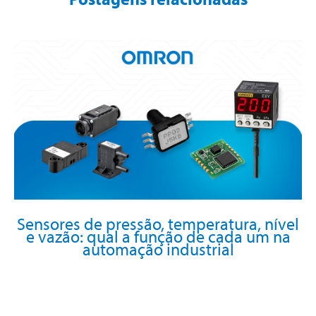
Sensores de pressão, temperatura, nível
e vazão: qual a função de cada um na
automação industrial