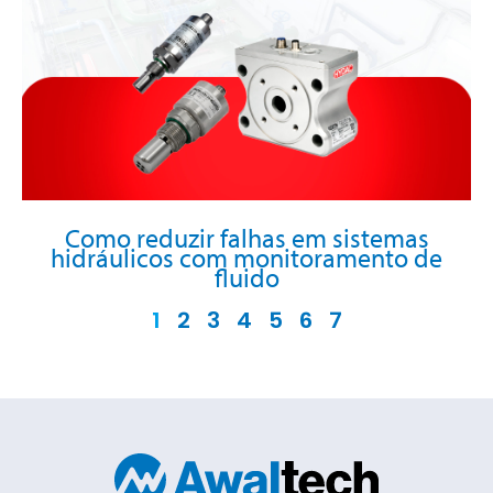
Como reduzir falhas em sistemas
hidráulicos com monitoramento de
fluido
1
2
3
4
5
6
7